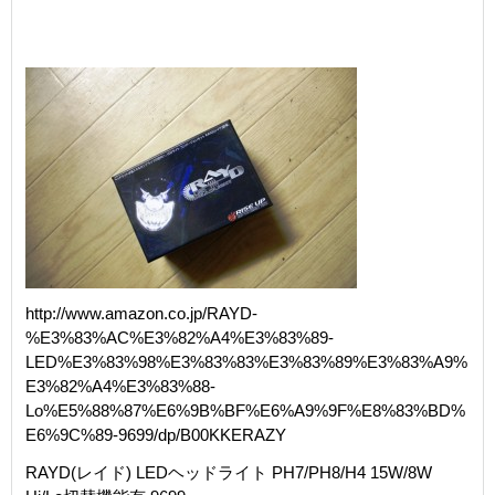
http://www.amazon.co.jp/RAYD-
%E3%83%AC%E3%82%A4%E3%83%89-
LED%E3%83%98%E3%83%83%E3%83%89%E3%83%A9%
E3%82%A4%E3%83%88-
Lo%E5%88%87%E6%9B%BF%E6%A9%9F%E8%83%BD%
E6%9C%89-9699/dp/B00KKERAZY
RAYD(レイド) LEDヘッドライト PH7/PH8/H4 15W/8W